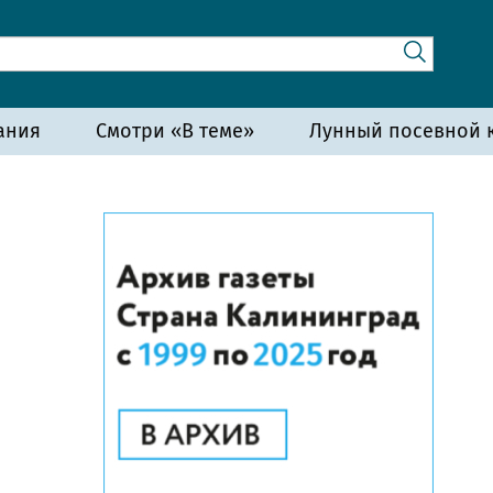
ания
Смотри «В теме»
Лунный посевной к