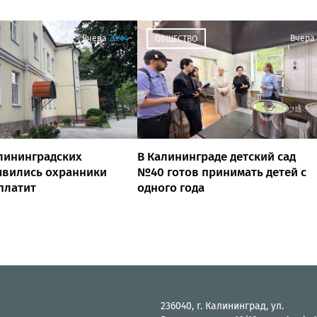
Вчера
22:44
Вчера
ОБЩЕСТВО
лининградских
В Калининграде детский сад
явились охранники
№40 готов принимать детей с
 платит
одного года
236040, г. Калининград, ул.