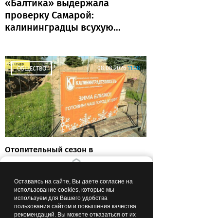
«Балтика» выдержала
проверку Самарой:
калининградцы всухую
обыграли «Крылья
Советов»
08.08.2026
11:58
ОБЩЕСТВО
Отопительный сезон в
Калининградской области:
тепловые сети готовы почти на
80%
Оставаясь на сайте, Вы даете согласие на
использование cookies, которые мы
используем для Вашего удобства
пользования сайтом и повышения качества
рекомендаций. Вы можете отказаться от их