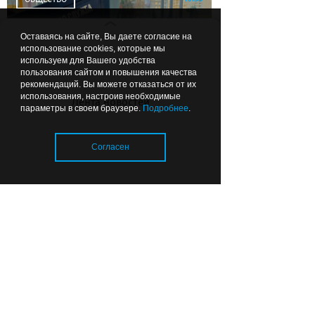
Оставаясь на сайте, Вы даете согласие на
использование cookies, которые мы
используем для Вашего удобства
пользования сайтом и повышения качества
рекомендаций. Вы можете отказаться от их
использования, настроив необходимые
Лента новостей
параметры в своем браузере.
Подробнее
.
В Калининграде стартовала
продажа абонементов на
муниципальные парковки
Согласен
(адреса и количество)
Загрузка..
08:33
СПОРТ