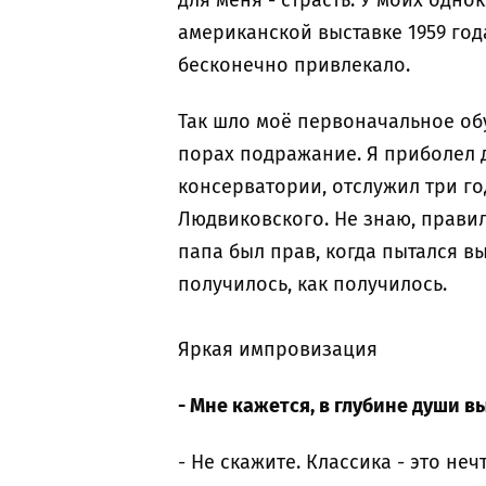
для меня - страсть. У моих одн
американской выставке 1959 год
бесконечно привлекало.
Так шло моё первоначальное обу
порах подражание. Я приболел д
консерватории, отслужил три год
Людвиковского. Не знаю, правил
папа был прав, когда пытался в
получилось, как получилось.
Яркая импровизация
- Мне кажется, в глубине души 
- Не скажите. Классика - это н