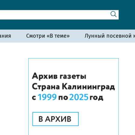
ания
Смотри «В теме»
Лунный посевной к