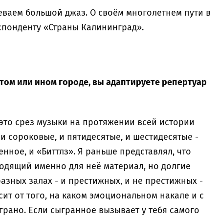
еваем большой джаз. О своём многолетнем пути в
еспонденту «Страны Калининград».
 том или ином городе, вы адаптируете репертуар
 это срез музыки на протяжении всей истории
 и сороковые, и пятидесятые, и шестидесятые -
нное, и «Биттлз». Я раньше представлял, что
одящий именно для неё материал, но долгие
разных залах - и престижных, и не престижных -
сит от того, на каком эмоциональном накале и с
грано. Если сыгранное вызывает у тебя самого