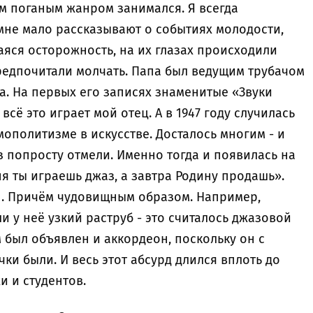
им поганым жанром занимался. Я всегда
мне мало рассказывают о событиях молодости,
аяся осторожность, на их глазах происходили
редпочитали молчать. Папа был ведущим трубачом
а. На первых его записях знаменитые «Звуки
всё это играет мой отец. А в 1947 году случилась
ополитизме в искусстве. Досталось многим - и
з попросту отмели. Именно тогда и появилась на
ня ты играешь джаз, а завтра Родину продашь».
н. Причём чудовищным образом. Например,
ли у неё узкий раструб - это считалось джазовой
 был объявлен и аккордеон, поскольку он с
ки были. И весь этот абсурд длился вплоть до
 и студентов.