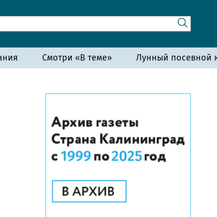
ания
Смотри «В теме»
Лунный посевной к