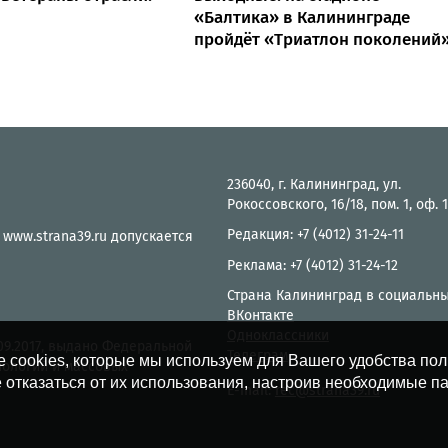
«Балтика» в Калининграде
пройдёт «Триатлон поколений
236040, г. Калининград, ул.
Рокоссовского, 16/18, пом. 1, оф. 
Редакция: +7 (4012) 31-24-11
 www.strana39.ru допускается
Реклама: +7 (4012) 31-24-12
Страна Калининград в социальны
ВКонтакте
Одноклассники
.09.2017, выдано Федеральной
Телеграм
е cookies, которые мы используем для Вашего удобства по
нологий и массовых
 отказаться от их использования, настроив необходимые п
E-mail:
rec@strana39.ru