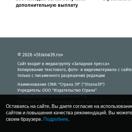
дополнительную выплату
© 2026 «Strana39.ru»
Сайт входит в медиагруппу «Западная пресса»
Копирование текстового, фото- и видеоматериала с сайта
только с письменного разрешения редакции
Наименование СМИ: "Страна 39" ("Strana39")
Учредитель: ООО "Издательство Страна"
Главный редактор Бочарникова Е.А.
Свидетельство о регистрации СМИ Эл. № ФС77-71070 от 13
Оставаясь на сайте, Вы даете согласие на использовани
службой по надзору в сфере связи, информационных тех
сайтом и повышения качества рекомендаций. Вы можете
коммуникаций
своем браузере.
Подробнее
.