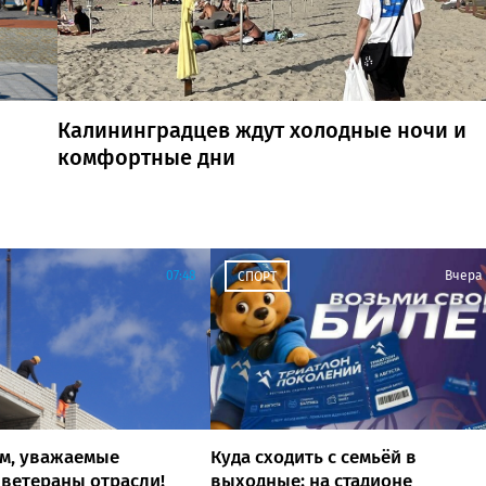
Калининградцев ждут холодные ночи и
комфортные дни
07:48
Вчера
СПОРТ
ом, уважаемые
Куда сходить с семьёй в
 ветераны отрасли!
выходные: на стадионе