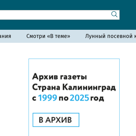
ания
Смотри «В теме»
Лунный посевной к