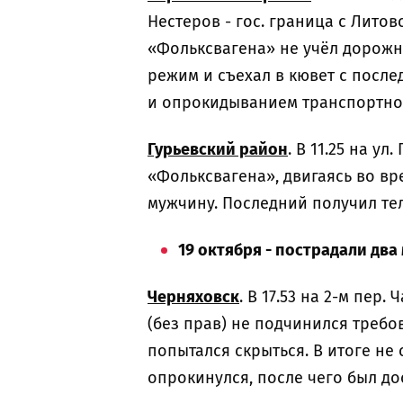
Нестеров - гос. граница с Лито
«Фольксвагена» не учёл дорожн
режим и съехал в кювет с посл
и опрокидыванием транспортног
Гурьевский район
. В 11.25 на у
«Фольксвагена», двигаясь во вр
мужчину. Последний получил те
19 октября - пострадали дв
Черняховск
. В 17.53 на 2-м пер
(без прав) не подчинился требо
попытался скрыться. В итоге не
опрокинулся, после чего был до