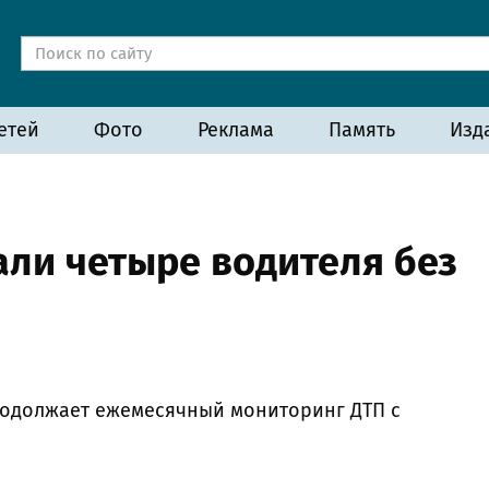
етей
Фото
Реклама
Память
Изд
али четыре водителя без
родолжает ежемесячный мониторинг ДТП с