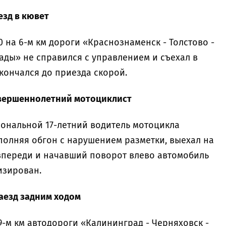
езд в кювет
.40 на 6-м км дороги «Краснознаменск - Толстово -
ады» не справился с управлением и съехал в
кончался до приезда скорой.
совершеннолетний мотоциклист
ациональной 17-летний водитель мотоцикла
полняя обгон с нарушением разметки, выехал на
 впереди и начавший поворот влево автомобиль
изирован.
наезд задним ходом
 99-м км автодороги «Калининград - Черняховск -