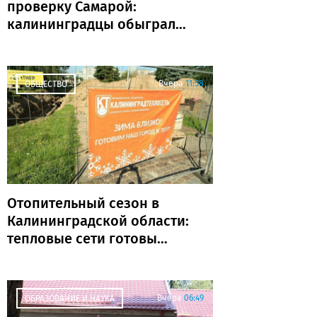
проверку Самарой:
калининградцы обыграли
«Крылья Советов» и идут
без поражений
Вчера
11:58
ОБЩЕСТВО
Отопительный сезон в
Калининградской области:
тепловые сети готовы
почти на 80%
Вчера
06:49
ОБРАЗОВАНИЕ И НАУКА