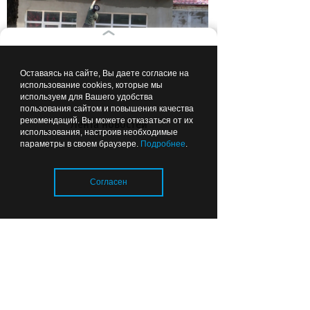
Оставаясь на сайте, Вы даете согласие на
использование cookies, которые мы
Прокурор сомневается, что все
используем для Вашего удобства
пользования сайтом и повышения качества
школы в Калининградской
рекомендаций. Вы можете отказаться от их
Лента новостей
области откроются к 1 сентября
использования, настроив необходимые
параметры в своем браузере.
Подробнее
.
Согласен
Вчера
01:26
ОБЩЕСТВО
Загрузка..
Чтобы можно было подойти: