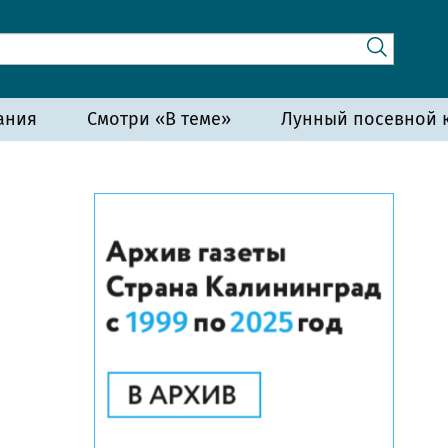
ания
Смотри «В теме»
Лунный посевной к