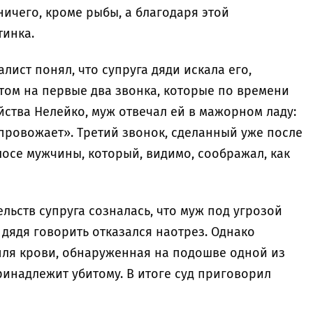
 ничего, кроме рыбы, а благодаря этой
тинка.
ист понял, что супруга дяди искала его,
этом на первые два звонка, которые по времени
ства Нелейко, муж отвечал ей в мажорном ладу:
я провожает». Третий звонок, сделанный уже после
лосе мужчины, который, видимо, соображал, как
льств супруга созналась, что муж под угрозой
 дядя говорить отказался наотрез. Однако
апля крови, обнаруженная на подошве одной из
ринадлежит убитому. В итоге суд приговорил