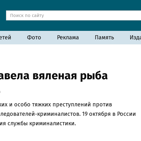
етей
Фото
Реклама
Память
Изд
навела вяленая рыба
а
ких и особо тяжких преступлений против
ледователей-криминалистов. 19 октября в России
ния службы криминалистики.