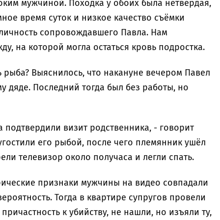
оким мужчиной. Походка у обоих была нетвёрдая,
ное время суток и низкое качество съёмки
 личность сопровождавшего Павла. Нам
ду, на которой могла остаться кровь подростка.
сь рыба? Выяснилось, что накануне вечером Павел
у дяде. Последний тогда был без работы, но
га подтвердили визит родственника, - говорит
 угостили его рыбой, после чего племянник ушёл
ели телевизор около получаса и легли спать.
трические признаки мужчины на видео совпадали
вероятность. Тогда в квартире супругов провели
причастность к убийству, не нашли, но изъяли ту,