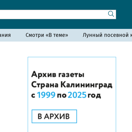
ания
Смотри «В теме»
Лунный посевной к