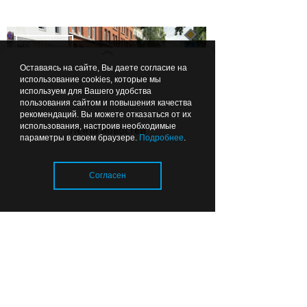
15:26
ОБЩЕСТВО
Оставаясь на сайте, Вы даете согласие на
использование cookies, которые мы
используем для Вашего удобства
пользования сайтом и повышения качества
рекомендаций. Вы можете отказаться от их
использования, настроив необходимые
Лента новостей
параметры в своем браузере.
Подробнее
.
Пешеходные переходы
Калининграда готовят к 1
Согласен
сентября
Загрузка..
12:41
КУЛЬТУРНЫЙ КАЛЕЙДОСКОП