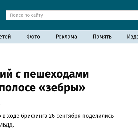
етей
Фото
Реклама
Память
Изд
ий с пешеходами
 полосе «зебры»
а
в ходе брифинга 26 сентября поделились
ИБДД.