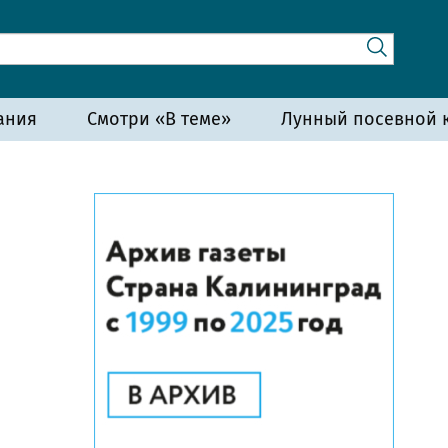
ания
Смотри «В теме»
Лунный посевной к