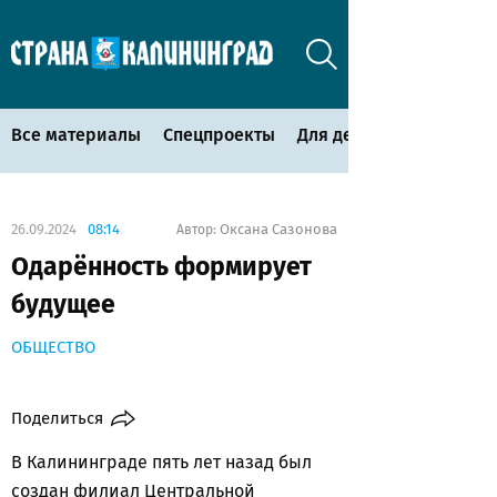
Все материалы
Спецпроекты
Для детей
26.09.2024
08:14
Оксана Сазонова
Автор:
Одарённость формирует
будущее
ОБЩЕСТВО
Поделиться
В Калининграде пять лет назад был
создан филиал Центральной