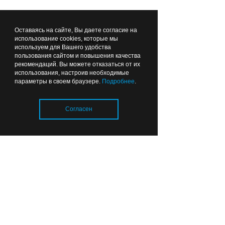
Калининградские хирурги
спасли пациента после
Оставаясь на сайте, Вы даете согласие на
инсульта и предотвратили
использование cookies, которые мы
Лента новостей
повторную катастрофу
используем для Вашего удобства
пользования сайтом и повышения качества
рекомендаций. Вы можете отказаться от их
использования, настроив необходимые
16:28
ОБРАЗОВАНИЕ И НАУКА
параметры в своем браузере.
Подробнее
.
Согласен
Загрузка..
Самая большая школа в
Калининграде готова на
16%