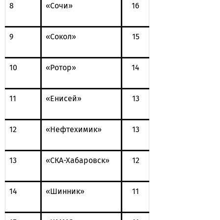
8
«Сочи»
16
9
«Сокол»
15
10
«Ротор»
14
11
«Енисей»
13
12
«Нефтехимик»
13
13
«СКА-Хабаровск»
12
14
«Шинник»
11