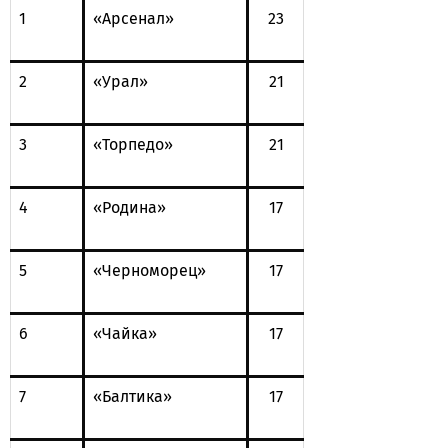
1
«Арсенал»
23
2
«Урал»
21
3
«Торпедо»
21
4
«Родина»
17
5
«Черноморец»
17
6
«Чайка»
17
7
«Балтика»
17