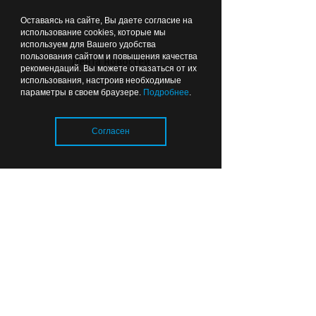
Оставаясь на сайте, Вы даете согласие на
Вчера
16:00
КАЛИНИНГРАД В ЦИФРАХ
использование cookies, которые мы
используем для Вашего удобства
пользования сайтом и повышения качества
Лента новостей
рекомендаций. Вы можете отказаться от их
использования, настроив необходимые
параметры в своем браузере.
Подробнее
.
Согласен
В Калининградской области
стало больше врачей, но в
системе здравоохранения
остаются вакансии
Загрузка..
Вчера
15:26
ОБЩЕСТВО