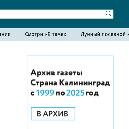
ания
Смотри «В теме»
Лунный посевной к