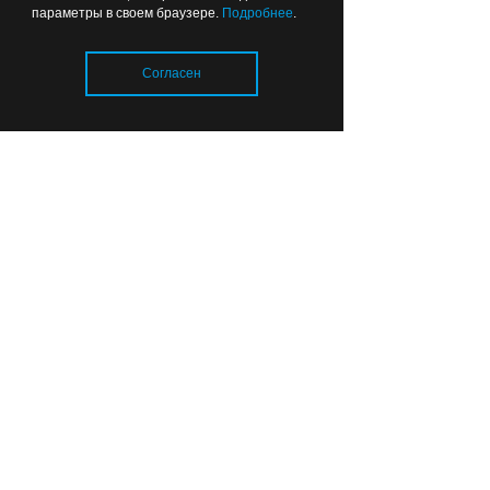
параметры в своем браузере.
Подробнее
.
Согласен
Пешеходные переходы
Загрузка..
Калининграда готовят к 1
сентября
12:41
КУЛЬТУРНЫЙ КАЛЕЙДОСКОП