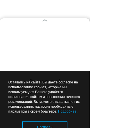
Строительство терминала и портовой
инфраструктуры в Пионерском
продолжается
Еще больше информации о
Калининграде и калининградцах
в
Telegram Страна Калининград
подписывайтесь!
Лента новостей
Оставаясь на сайте, Вы даете согласие на
использование cookies, которые мы
используем для Вашего удобства
пользования сайтом и повышения качества
ВЫБОР РЕДАКЦИИ
рекомендаций. Вы можете отказаться от их
использования, настроив необходимые
параметры в своем браузере.
Подробнее
.
11:27
ОБЩЕСТВО
Согласен