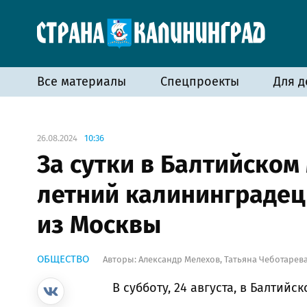
Все материалы
Спецпроекты
Для д
26.08.2024
10:36
За сутки в Балтийском 
летний калининградец 
из Москвы
ОБЩЕСТВО
Авторы:
Александр Мелехов
,
Татьяна Чеботарев
В субботу, 24 августа, в Балтийс