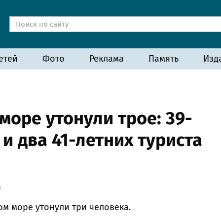
етей
Фото
Реклама
Память
Изд
море утонули трое: 39-
и два 41-летних туриста
а
ком море утонули три человека.