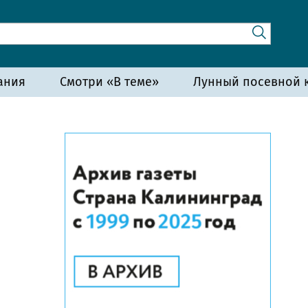
ания
Смотри «В теме»
Лунный посевной к