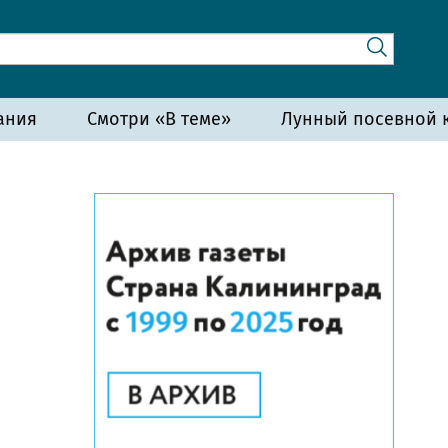
ания
Смотри «В теме»
Лунный посевной к