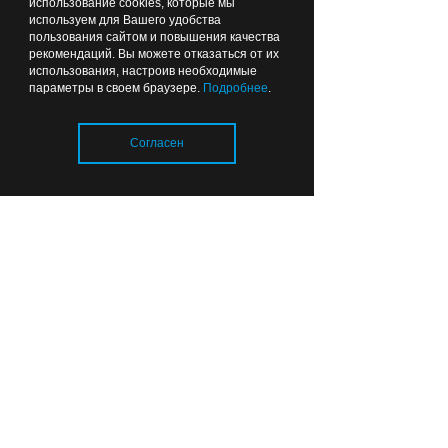
использование cookies, которые мы
используем для Вашего удобства
пользования сайтом и повышения качества
рекомендаций. Вы можете отказаться от их
использования, настроив необходимые
параметры в своем браузере.
Подробнее
.
Согласен
В Калининграде
стартовала продажа
абонементов на
муниципальные парковки
Загрузка..
(адреса и количество)
08:33
СПОРТ