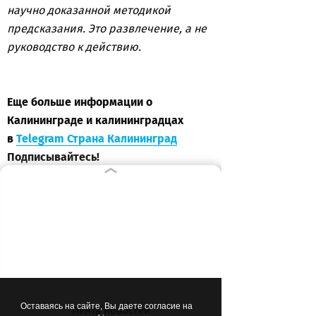
научно доказанной методикой
предсказания. Это развлечение, а не
руководство к действию.
Еще больше информации о
Калининграде и калининградцах
в
Telegram Страна Калининград
Подписывайтесь!
ВЫБОР РЕДАКЦИИ
10:35
ОБЩЕСТВО
Оставаясь на сайте, Вы даете согласие на
Лента новостей