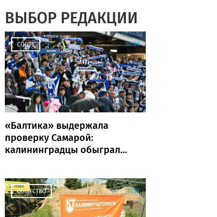
ВЫБОР РЕДАКЦИИ
00:09
СПОРТ
«Балтика» выдержала
проверку Самарой:
калининградцы обыграли
«Крылья Советов» и идут
без поражений
Вчера
11:58
ОБЩЕСТВО