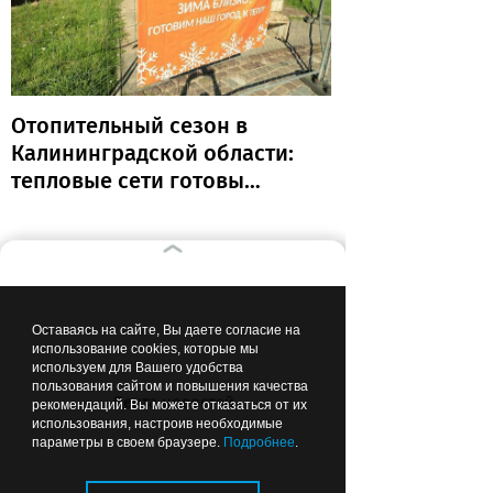
Отопительный сезон в
Калининградской области:
тепловые сети готовы
почти на 80%
Вчера
06:49
ОБРАЗОВАНИЕ И НАУКА
Оставаясь на сайте, Вы даете согласие на
использование cookies, которые мы
используем для Вашего удобства
пользования сайтом и повышения качества
Лента новостей
рекомендаций. Вы можете отказаться от их
использования, настроив необходимые
параметры в своем браузере.
Подробнее
.
Прокурор сомневается, что все
школы в Калининградской