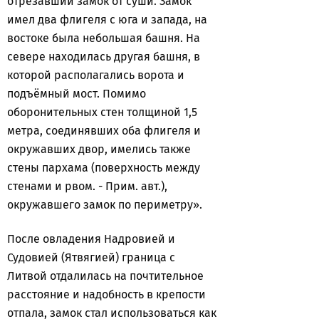
отрезавший замок от суши. Замок
имел два флигеля с юга и запада, на
востоке была небольшая башня. На
севере находилась другая башня, в
которой располагались ворота и
подъёмный мост. Помимо
оборонительных стен толщиной 1,5
метра, соединявших оба флигеля и
окружавших двор, имелись также
стены пархама (поверхность между
стенами и рвом. - Прим. авт.),
окружавшего замок по периметру».
После овладения Надровией и
Судовией (Ятвягией) граница с
Литвой отдалилась на почтительное
расстояние и надобность в крепости
отпала, замок стал использоваться как