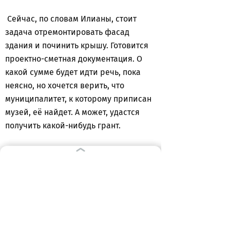
Сейчас, по словам Илианы, стоит
задача отремонтировать фасад
здания и починить крышу. Готовится
проектно-сметная документация. О
какой сумме будет идти речь, пока
неясно, но хочется верить, что
муниципалитет, к которому приписан
музей, её найдет. А может, удастся
получить какой-нибудь грант.
Звёздный десант
Второй арендатор замка - семья
Сорокиных. Она, переехав несколько
лет назад из Белгорода, поселилась в
соседнем с музеем крыле и, получив
президентский грант, начала