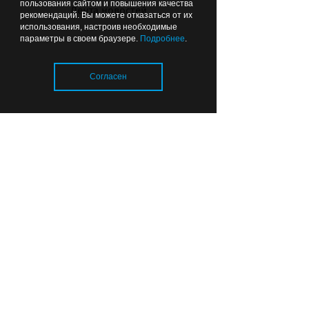
пользования сайтом и повышения качества
Лента новостей
рекомендаций. Вы можете отказаться от их
использования, настроив необходимые
параметры в своем браузере.
Подробнее
.
Согласен
В Калининграде родился
малыш-богатырь
Загрузка..
Вчера
16:00
КАЛИНИНГРАД В ЦИФРАХ
В Калининградской области
стало больше врачей, но в