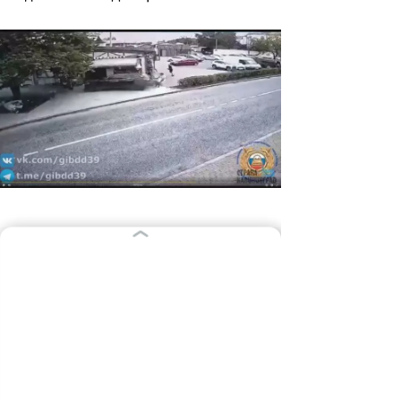
Фото предоставлено региональным
УМВД
Справка «СК»
Согласно ч. 1 ст. 12.26 Кодекса об
административных правонарушениях
РФ, невыполнение водителем ТС