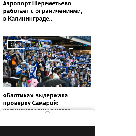
Аэропорт Шереметьево
работает с ограничениями,
в Калининграде
задержаны и отменены
рейсы
00:09
СПОРТ
«Балтика» выдержала
проверку Самарой:
калининградцы всухую
обыграли «Крылья
Советов»