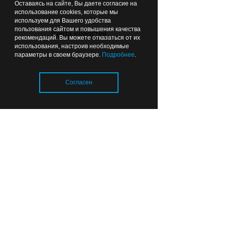
Вчера
11:58
ОБЩЕСТВО
Оставаясь на сайте, Вы даете согласие на
использование cookies, которые мы
используем для Вашего удобства
пользования сайтом и повышения качества
Лента новостей
рекомендаций. Вы можете отказаться от их
использования, настроив необходимые
параметры в своем браузере.
Подробнее
.
Согласен
Отопительный сезон в
Калининградской области:
тепловые сети готовы почти на
80%
Загрузка..
Вчера
06:49
ОБРАЗОВАНИЕ И НАУКА