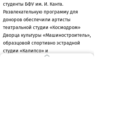
студенты БФУ им. И. Канта.
Развлекательную программу для
доноров обеспечили артисты
театральной студии «Космодром»
Дворца культуры «Машиностроитель»,
образцовой спортивно эстрадной
студии «Калипсо» и
хореографического ансамбля
«Тридевятое царство». На
импровизированной сцене
дружеские поединки провели
спортсмены калининградской
Детско-юношеской спортивной
школы № 12 по боксу. Вел концертную
шоу-программу рэп-исполнитель Russ
EL Ress Руслан Исмаилов, –
продолжает Наталья Юрченко. Также