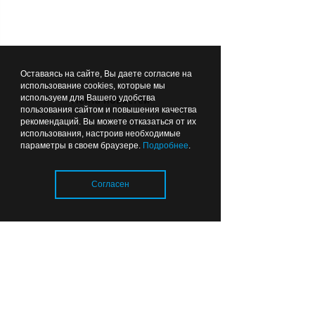
поколений»
Вчера
17:48
ОБЩЕСТВО
Оставаясь на сайте, Вы даете согласие на
использование cookies, которые мы
используем для Вашего удобства
Лента новостей
пользования сайтом и повышения качества
рекомендаций. Вы можете отказаться от их
использования, настроив необходимые
параметры в своем браузере.
Подробнее
.
Безвозмездно, то есть
даром: Москва поможет
Согласен
Калининграду разобраться
с транспортом
Вчера
17:00
ОБЩЕСТВО
Загрузка..