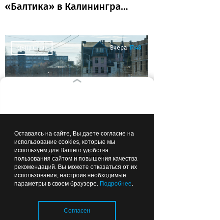
«Балтика» в Калининграде
пройдёт «Триатлон
поколений»
Вчера
17:48
ОБЩЕСТВО
Безвозмездно, то есть
Оставаясь на сайте, Вы даете согласие на
даром: Москва поможет
использование cookies, которые мы
используем для Вашего удобства
Калининграду разобраться
Лента новостей
пользования сайтом и повышения качества
с транспортом
рекомендаций. Вы можете отказаться от их
использования, настроив необходимые
параметры в своем браузере.
Подробнее
.
Вчера
17:00
ОБЩЕСТВО
Согласен