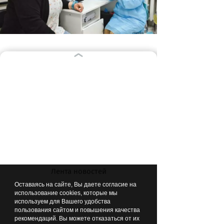
Своевременная вакцинация создает
эффективную защиту от многих
инфекционных заболеваний
Подробнее про прививки,
заболевания и новости об их лечении
читайте на ресурсах
Фонда медицинских решений «Не
напрасно»
Лента новостей
https://media.nenaprasno.ru
Оставаясь на сайте, Вы даете согласие на
https://wiki.nenaprasno.ru
использование cookies, которые мы
используем для Вашего удобства
пользования сайтом и повышения качества
Еще больше информации о
рекомендаций. Вы можете отказаться от их