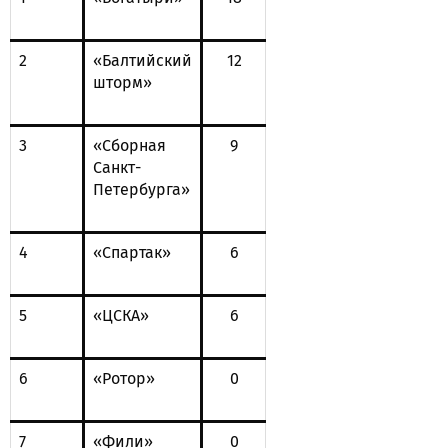
2
«Балтийский
12
шторм»
3
«Сборная
9
Санкт-
Петербурга»
4
«Спартак»
6
5
«ЦСКА»
6
6
«Ротор»
0
7
«Фили»
0