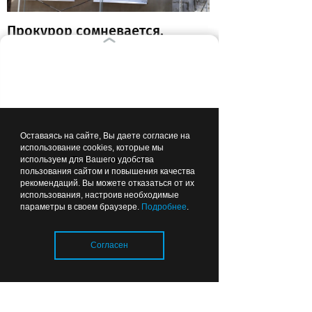
Прокурор сомневается,
что все школы в
Калининградской области
откроются к 1 сентября
01:26
ОБЩЕСТВО
Оставаясь на сайте, Вы даете согласие на
использование cookies, которые мы
Лента новостей
используем для Вашего удобства
пользования сайтом и повышения качества
рекомендаций. Вы можете отказаться от их
использования, настроив необходимые
параметры в своем браузере.
Подробнее
.
Чтобы можно было
Согласен
подойти: губернатор
рекомендовал делать
ФАПы сразу с
благоустройством