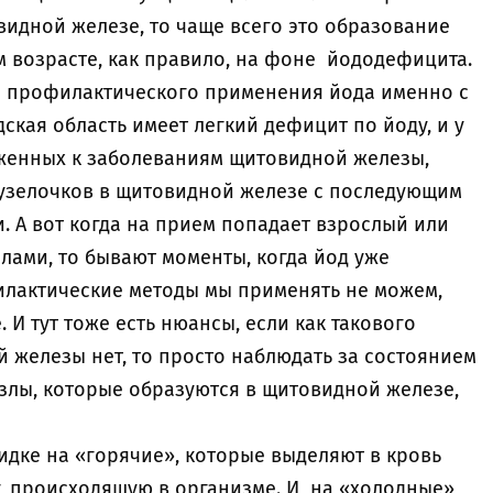
видной железе, то чаще всего это образование
м возрасте, как правило, на фоне йододефицита.
и профилактического применения йода именно с
ская область имеет легкий дефицит по йоду, и у
женных к заболеваниям щитовидной железы,
узелочков в щитовидной железе с последующим
. А вот когда на прием попадает взрослый или
лами, то бывают моменты, когда йод уже
илактические методы мы применять не можем,
 И тут тоже есть нюансы, если как такового
железы нет, то просто наблюдать за состоянием
узлы, которые образуются в щитовидной железе,
идке на «горячие», которые выделяют в кровь
у, происходящую в организме. И на «холодные»,