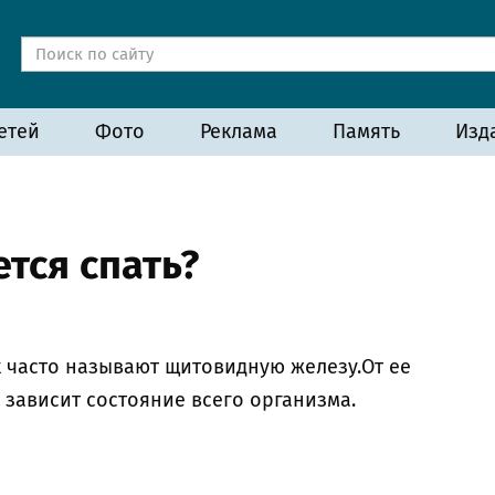
етей
Фото
Реклама
Память
Изд
ется спать?
ак часто называют щитовидную железу.От ее
зависит состояние всего организма.