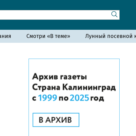
ания
Смотри «В теме»
Лунный посевной к