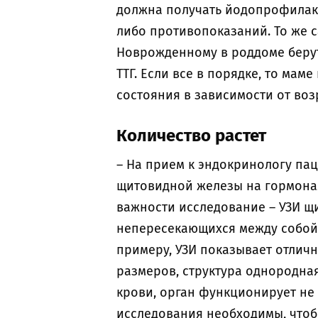
должна получать йодопрофилактик
либо противопоказаний. То же 
Новрожденному в роддоме берут
ТТГ. Если все в порядке, то ма
состояния в зависимости от воз
Количество растет
– На прием к эндокринологу па
щитовидной железы на гормональ
важности исследование – УЗИ щи
непересекающихся между собой в
примеру, УЗИ показывает отлич
размеров, структура однородная
крови, орган функционирует не т
исследования необходимы, чтоб