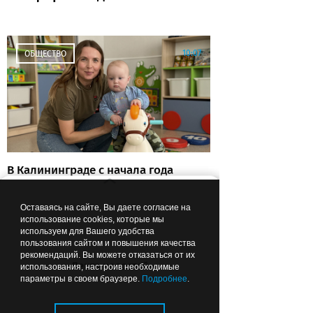
10:07
ОБЩЕСТВО
В Калининграде с начала года
336 молодых семей получили
дополнительную выплату
Оставаясь на сайте, Вы даете согласие на
использование cookies, которые мы
используем для Вашего удобства
пользования сайтом и повышения качества
рекомендаций. Вы можете отказаться от их
07:48
ОБЩЕСТВО
Лента новостей
использования, настроив необходимые
параметры в своем браузере.
Подробнее
.