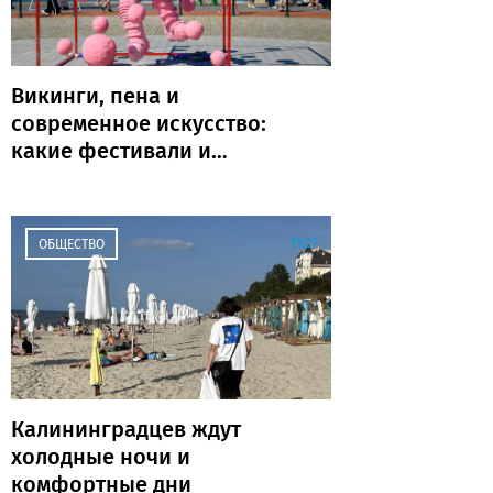
Викинги, пена и
современное искусство:
какие фестивали и
праздники пройдут в
Калининграде и области
на выходных
11:27
ОБЩЕСТВО
Калининградцев ждут
холодные ночи и
комфортные дни