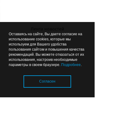
Лента новостей
Оставаясь на сайте, Вы даете согласие на
использование cookies, которые мы
используем для Вашего удобства
Журналисты «СК» протестировали новый поезд в поселок
пользования сайтом и повышения качества
Краснолесье.
рекомендаций. Вы можете отказаться от их
использования, настроив необходимые
параметры в своем браузере.
Подробнее
.
Согласен
ВЫБОР РЕДАКЦИИ
11:27
ОБЩЕСТВО
Загрузка..