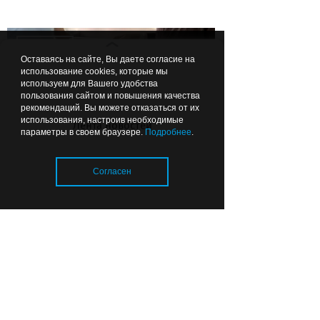
Вчера
17:39
ЗДОРОВЬЕ
Оставаясь на сайте, Вы даете согласие на
использование cookies, которые мы
используем для Вашего удобства
пользования сайтом и повышения качества
рекомендаций. Вы можете отказаться от их
использования, настроив необходимые
Лента новостей
параметры в своем браузере.
Подробнее
.
В Калининграде родился
Согласен
малыш-богатырь
Вчера
16:00
КАЛИНИНГРАД В ЦИФРАХ
Загрузка..