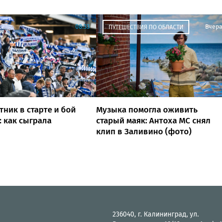
08:33
Вчер
ПУТЕШЕСТВИЯ ПО ОБЛАСТИ
ник в старте и бой
Музыка помогла оживить
: как сыграла
старый маяк: Антоха МС снял
клип в Заливино (фото)
236040, г. Калининград, ул.