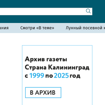
ания
Смотри «В теме»
Лунный посевной к