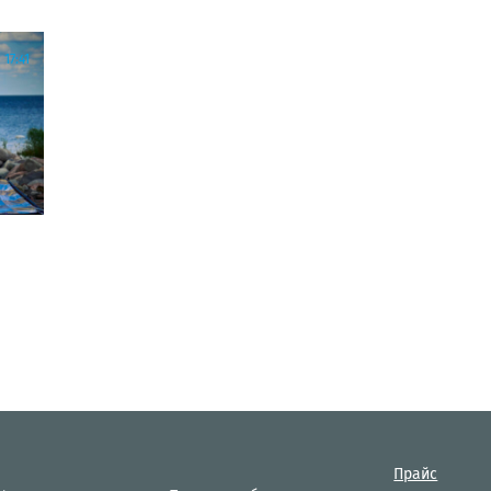
а
17:41
Прайс