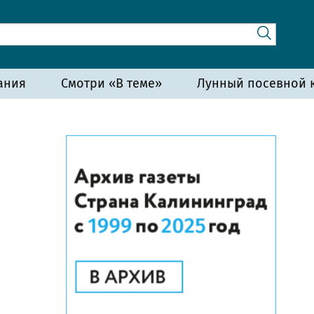
ания
Смотри «В теме»
Лунный посевной к