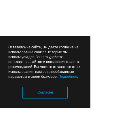
17:12
ЗДОРОВЬЕ
Калининградские хирурги
Оставаясь на сайте, Вы даете согласие на
Лента новостей
использование cookies, которые мы
спасли пациента после
используем для Вашего удобства
инсульта и предотвратили
пользования сайтом и повышения качества
рекомендаций. Вы можете отказаться от их
повторную катастрофу
использования, настроив необходимые
параметры в своем браузере.
Подробнее
.
16:28
ОБРАЗОВАНИЕ И НАУКА
Согласен
Загрузка..