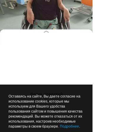
Превозмогая адскую боль, Диана
Нагиева выполняет все
рекомендации специалистов и
стремится к успеху
(фото из архива семьи Нагиевых)
Лента новостей
Оставаясь на сайте, Вы даете согласие на
использование cookies, которые мы
используем для Вашего удобства
пользования сайтом и повышения качества
рекомендаций. Вы можете отказаться от их
ВЫБОР РЕДАКЦИИ
использования, настроив необходимые
параметры в своем браузере.
Подробнее
.