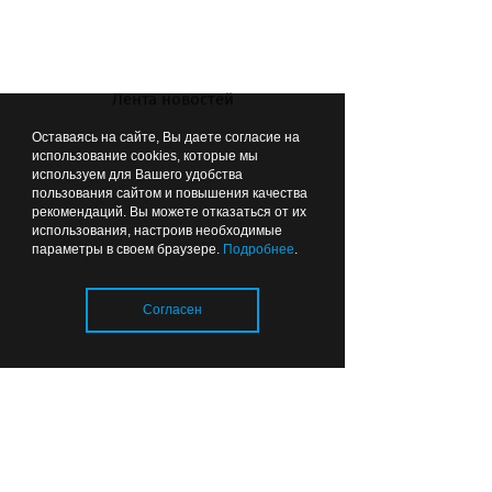
Главный внештатный детский
Лента новостей
специалист фтизиатр области
Оставаясь на сайте, Вы даете согласие на
Светлана Зубарева
использование cookies, которые мы
используем для Вашего удобства
пользования сайтом и повышения качества
рекомендаций. Вы можете отказаться от их
использования, настроив необходимые
параметры в своем браузере.
Подробнее
.
Согласен
Загрузка..