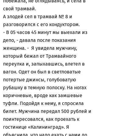
побежала, не оглядываясь, и села в
свой трамвай.
А злодей сел в трамвай № 8 и
разговорился с его кондуктором.
- В 05 часов 45 минут мы выехали из
депо, - давала после показания
женщина. - Я увидела мужчину,
который бежал от Трамвайного
переулка и, запыхавшись, влетел в
вагон. Одет он был в светловатые
потертые джинсы, голубоватую
рубашку в темную полоску. На ногах
коричневые, вроде как замшевые
туфли. Подойдя к нему, я спросила
билет. Мужчина передал 500 рублей и
поинтересовался, как проехать к
гостинице «Калининград». Я
объяснила, что надо ехать с нами до