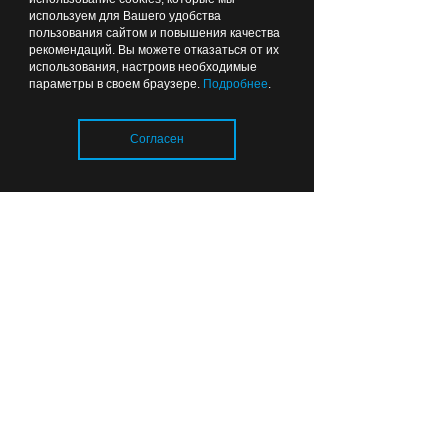
используем для Вашего удобства
пользования сайтом и повышения качества
рекомендаций. Вы можете отказаться от их
использования, настроив необходимые
параметры в своем браузере.
Подробнее
.
Согласен
Загрузка..