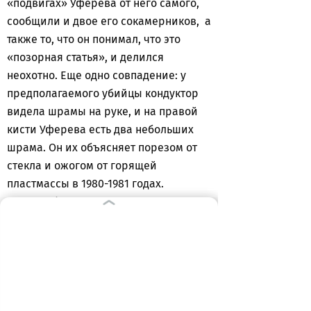
«подвигах» Уферева от него самого,
сообщили и двое его сокамерников, а
также то, что он понимал, что это
«позорная статья», и делился
неохотно. Еще одно совпадение: у
предполагаемого убийцы кондуктор
видела шрамы на руке, и на правой
кисти Уферева есть два небольших
шрама. Он их объясняет порезом от
стекла и ожогом от горящей
пластмассы в 1980-1981 годах.
Полиграфическое исследование
выявило у Уферева
психофизиологические реакции,
показывающие, что он знает о том,
что происходило в одной из комнат
общежития Трамвайного переулка 27
лет назад, не понаслышке…