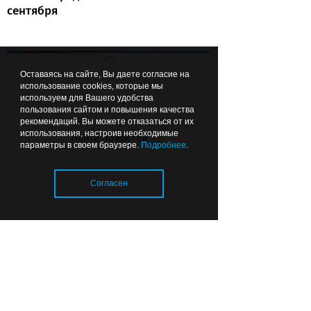
сентября
12:41
КУЛЬТУРНЫЙ КАЛЕЙДОСКОП
Оставаясь на сайте, Вы даете согласие на
использование cookies, которые мы
используем для Вашего удобства
пользования сайтом и повышения качества
рекомендаций. Вы можете отказаться от их
использования, настроив необходимые
Лента новостей
параметры в своем браузере.
Подробнее
.
Викинги, пена и современное
Согласен
искусство: какие фестивали и
праздники пройдут в
Калининграде и области на
выходных
Загрузка..
11:27
ОБЩЕСТВО