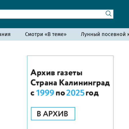
ания
Смотри «В теме»
Лунный посевной к