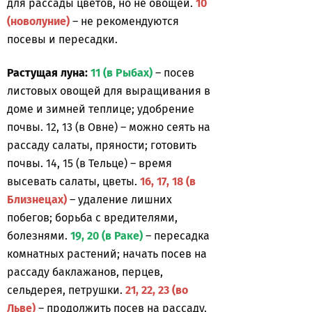
для рассады цветов, но не овощей.
10
(новолуние)
– не рекомендуются
посевы и пересадки.
Растущая луна:
11 (в Рыбах)
– посев
листовых овощей для выращивания в
доме и зимней теплице; удобрение
почвы. 12, 13 (в Овне) – можно сеять на
рассаду салаты, пряности; готовить
почвы. 14, 15 (в Тельце) – время
высевать салаты, цветы.
16, 17, 18 (в
Близнецах)
– удаление лишних
побегов; борьба с вредителями,
болезнями.
19, 20 (в Раке)
– пересадка
комнатных растений; начать посев на
рассаду баклажанов, перцев,
сельдерея, петрушки.
21, 22, 23 (во
Льве)
– продолжить посев на рассаду.