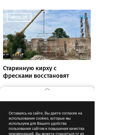
бытовых травмах
17:31
НАСЛЕДИЕ
Старинную кирху с
фресками восстановят
17:00
ОБЩЕСТВО
Оставаясь на сайте, Вы даете согласие на
использование cookies, которые мы
используем для Вашего удобства
пользования сайтом и повышения качества
Лента новостей
рекомендаций. Вы можете отказаться от их