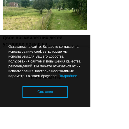
Двое восьмилетних детей
устроили пожар на
Оставаясь на сайте, Вы даете согласие на
сенохранилище под
использование cookies, которые мы
Светлогорском: родители могут
используем для Вашего удобства
пользования сайтом и повышения качества
заплатить 3,8 млн рублей
рекомендаций. Вы можете отказаться от их
использования, настроив необходимые
параметры в своем браузере.
Подробнее
.
Лента новостей
15:31
ОБЩЕСТВО
Согласен
Загрузка..
С 1 сентября во всех школах