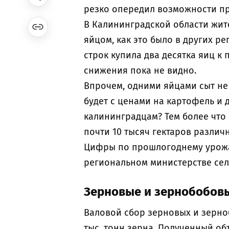
резко опередил возможности 
В Калининградской области жите
яйцом, как это было в других ре
строк купила два десятка яиц к
снижения пока не видно.
Впрочем, одними яйцами сыт не
будет с ценами на картофель и 
калининградцам? Тем более что 
почти 10 тысяч гектаров различ
Цифры по прошлогоднему урожа
региональном министерстве сел
Зерновые и зернобобов
Валовой сбор зерновых и зерно
тыс. тонн зерна. Полученный о