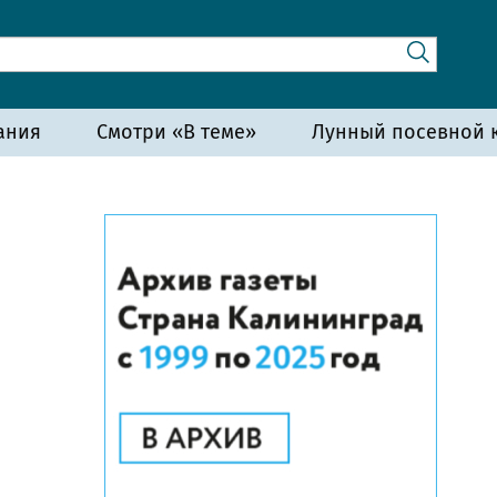
ания
Смотри «В теме»
Лунный посевной к