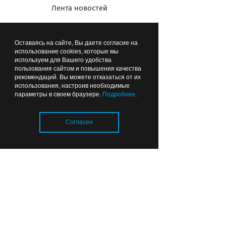
Лента новостей
Оставаясь на сайте, Вы даете согласие на
использование cookies, которые мы
используем для Вашего удобства
Катер МЧС на воздушной подушке
пользования сайтом и повышения качества
возит жителей от берега к берегу
рекомендаций. Вы можете отказаться от их
использования, настроив необходимые
параметры в своем браузере.
Подробнее
.
Согласен
Загрузка..