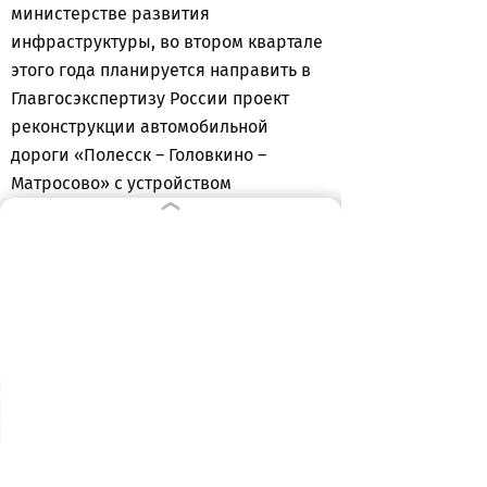
министерстве развития
инфраструктуры, во втором квартале
этого года планируется направить в
Главгосэкспертизу России проект
реконструкции автомобильной
дороги «Полесск – Головкино –
Матросово» с устройством
разводного моста через реку
Немонин. Нужны проектные решения
по устройству мостового сооружения,
тротуаров и искусственного
освещения.