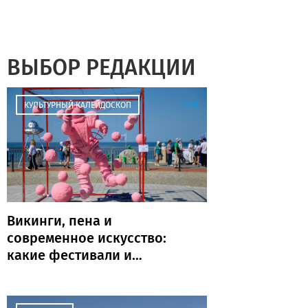
ВЫБОР РЕДАКЦИИ
12:41
КУЛЬТУРНЫЙ КАЛЕЙДОСКОП
Викинги, пена и
современное искусство:
какие фестивали и
праздники пройдут в
Калининграде и области
на выходных