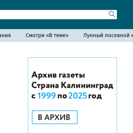
ания
Смотри «В теме»
Лунный посевной к