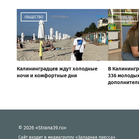
11:27
ОБЩЕСТВО
ОБЩЕСТВО
Калининградцев ждут холодные
В Калинингр
ночи и комфортные дни
336 молодых
дополнител
© 2026 «Strana39.ru»
Сайт входит в медиагруппу «Западная пресса»