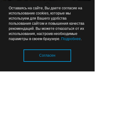
Оставаясь на сайте, Вы даете согласие на
использование cookies, которые мы
используем для Вашего удобства
пользования сайтом и повышения качества
рекомендаций. Вы можете отказаться от их
использования, настроив необходимые
Лента новостей
Пешеходные переходы
параметры в своем браузере.
Подробнее
.
Калининграда готовят к 1
сентября
Согласен
12:41
КУЛЬТУРНЫЙ КАЛЕЙДОСКОП
Загрузка..
Викинги, пена и современное
искусство: какие фестивали и