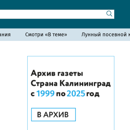
ания
Смотри «В теме»
Лунный посевной к